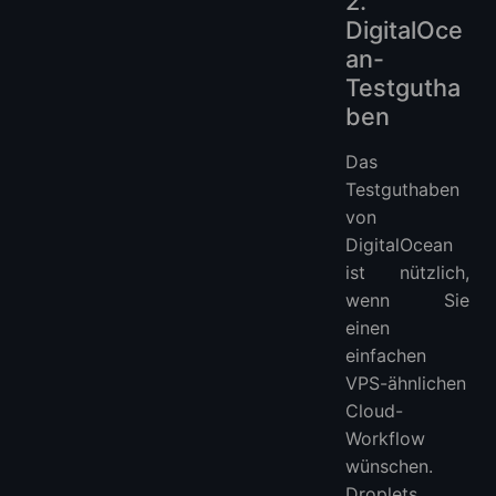
2.
DigitalOce
an-
Testgutha
ben
Das
Testguthaben
von
DigitalOcean
ist nützlich,
wenn Sie
einen
einfachen
VPS-ähnlichen
Cloud-
Workflow
wünschen.
Droplets