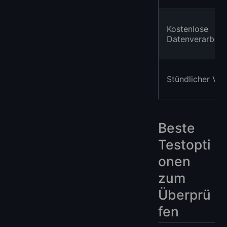
Kostenlose
Datenverarbeit
Stündlicher VP
Beste
Testopti
onen
zum
Überprü
fen