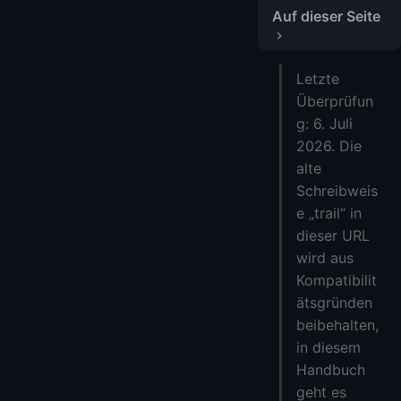
Auf dieser Seite
Testtypen
Letzte
Beste Testoptionen zum Überprüfen
Überprüfun
1. IONOS VPS Geld-zurück-Fenster
g: 6. Juli
2. DigitalOcean-Testguthaben
2026. Die
3. Kostenlose Testversion und kostenloses Kontingent von Google Cloud
alte
4. Kostenloses Oracle Cloud-Kontingent
Schreibweis
5. LightNode Stündlicher VPS
e „trail“ in
Was Sie während einer VPS-Testversion testen sollten
dieser URL
wird aus
FAQ
Kompatibilit
Gibt es eine echte kostenlose VPS-Testversion ohne Risiko?
ätsgründen
Sollte ich einen Test-VPS für die Produktion verwenden?
beibehalten,
Was ist der günstigste sichere Testweg?
in diesem
Mehr VPS
Handbuch
geht es