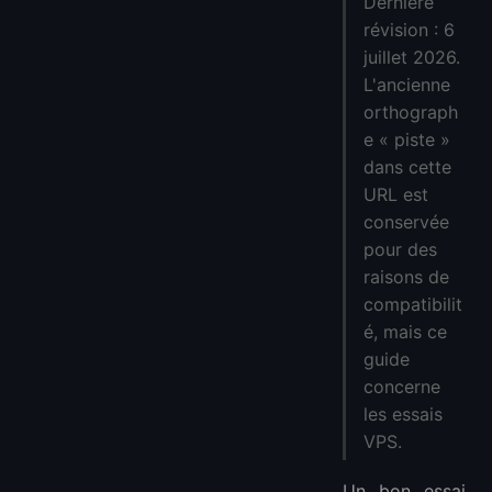
Dernière
Meilleures options d'essai à vérifier
révision : 6
1. Fenêtre de remboursement IONOS VPS
juillet 2026.
2. Crédit d'essai DigitalOcean
L'ancienne
3. Essai gratuit et niveau gratuit de Google Cloud
orthograph
4. Niveau gratuit d'Oracle Cloud
e « piste »
5. VPS horaire LightNode
dans cette
Que tester lors d'un essai VPS
URL est
conservée
FAQ
pour des
Existe-t-il un véritable essai VPS gratuit et sans risque ?
raisons de
Dois-je utiliser un VPS d’essai pour la production ?
compatibilit
Quelle est la voie d’essai sûre la moins chère ?
é, mais ce
Plus de VPS
guide
concerne
les essais
VPS.
Un bon essai