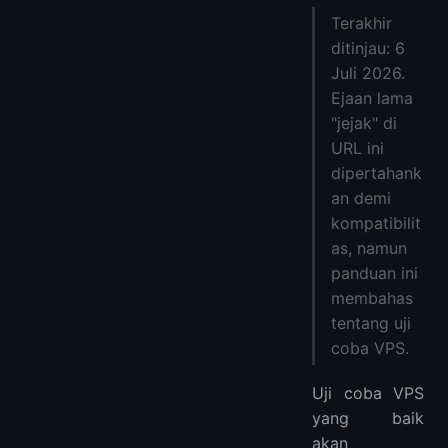
Jenis Uji Coba
Terakhir
Opsi Uji Coba Terbaik Untuk Diperiksa
ditinjau: 6
1. Jendela Uang Kembali IONOS VPS
Juli 2026.
2. Kredit Uji Coba DigitalOcean
Ejaan lama
3. Uji Coba Gratis Google Cloud dan Tingkat Gratis
"jejak" di
4. Tingkat Gratis Oracle Cloud
URL ini
5. VPS Per Jam LightNode
dipertahank
Apa yang Harus Diuji Selama Uji Coba VPS
an demi
kompatibilit
Pertanyaan Umum
as, namun
Apakah ada uji coba VPS gratis tanpa risiko?
panduan ini
Haruskah saya menggunakan VPS uji coba untuk produksi?
membahas
Jalur uji coba aman apa yang paling murah?
tentang uji
Lebih banyak VPS
coba VPS.
Uji coba VPS
yang baik
akan