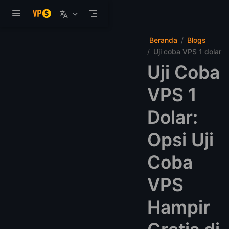
Langsung ke konten utama
Beranda
Blogs
Uji coba VPS 1 dolar
Uji Coba
VPS 1
Dolar:
Opsi Uji
Coba
VPS
Hampir