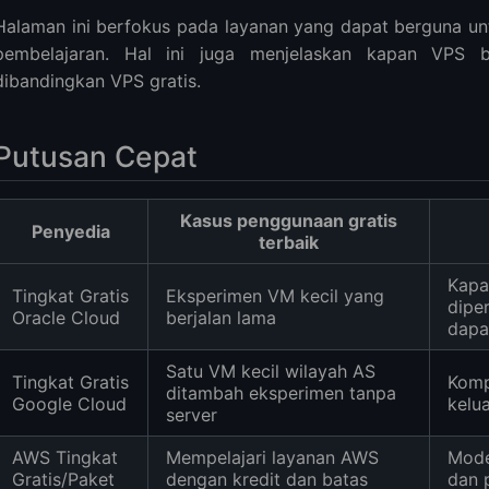
h
Halaman ini berfokus pada layanan yang dapat berguna untu
pembelajaran. Hal ini juga menjelaskan kapan VPS b
dibandingkan VPS gratis.
Putusan Cepat
Kasus penggunaan gratis
Penyedia
terbaik
Kapa
Tingkat Gratis
Eksperimen VM kecil yang
dipe
Oracle Cloud
berjalan lama
dapa
Satu VM kecil wilayah AS
Tingkat Gratis
Komp
ditambah eksperimen tanpa
Google Cloud
kelua
server
AWS Tingkat
Mempelajari layanan AWS
Mode
Gratis/Paket
dengan kredit dan batas
dan 