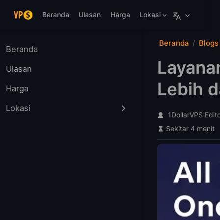
Langsung ke konten utama
Beranda
Ulasan
Harga
Lokasi
Beranda
Blogs
Beranda
Layanan
Ulasan
Lebih d
Harga
Lokasi
1DollarVPS Edit
Sekitar 4 menit