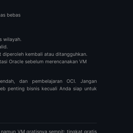
tas bebas
s wilayah.
lid.
 diperoleh kembali atau ditangguhkan.
ntasi Oracle sebelum merencanakan VM
rendah, dan pembelajaran OCI. Jangan
b penting bisnis kecuali Anda siap untuk
namun VM gratisnya sempit: tingkat gratis