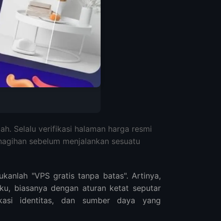
bah. Selalu verifikasi halaman harga resmi
nagihan sebelum menjalankan sesuatu
anlah "VPS gratis tanpa batas". Artinya,
u, biasanya dengan aturan ketat seputar
ikasi identitas, dan sumber daya yang