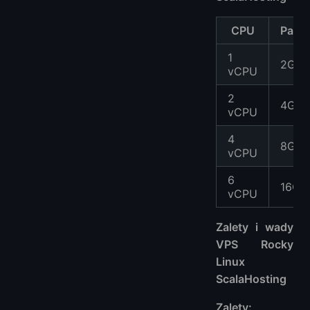
CPU
Pami
1
2GB
vCPU
2
4GB
vCPU
4
8GB
vCPU
6
16GB
vCPU
Zalety i wady
VPS Rocky
Linux
ScalaHosting
Zalety: