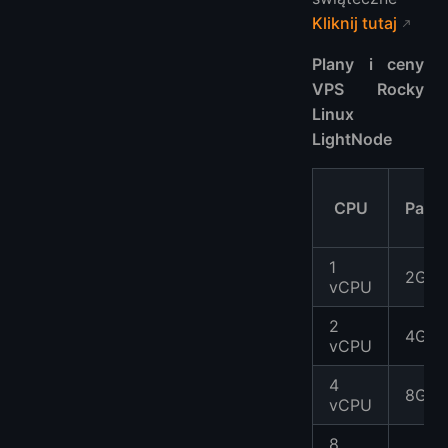
Kliknij tutaj
Plany i ceny
VPS Rocky
Linux
LightNode
CPU
Pami
1
2GB
vCPU
2
4GB
vCPU
4
8GB
vCPU
8