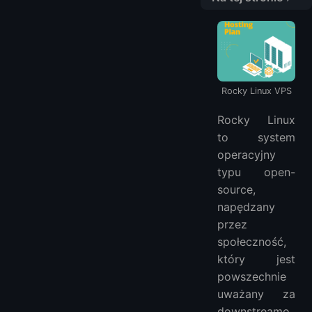
Dlaczego warto wybrać Rocky Linux dla swojego VPS?
Najlepsi dostawcy VPS z Rocky Linux na 2026 rok
1. LightNode
2. InMotion Hosting
Rocky Linux VPS
3. OVHcloud
4. ScalaHosting
Rocky Linux
Najczęściej zadawane pytania (FAQ)
to system
1. Jaka jest różnica między Rocky Linux a CentOS?
operacyjny
2. Czy mogę uruchomić serwer WWW na Rocky Linux?
typu open-
source,
3. Jak zainstalować Rocky Linux na VPS?
napędzany
4. Czy mogę używać Rocky Linux do obciążeń produkcyjnych?
przez
5. Czy Rocky Linux oferuje wsparcie dla Dockera i Kubernetesa?
społeczność,
6. Ile kosztuje VPS z Rocky Linux?
który jest
Przeczytaj także:
powszechnie
uważany za
downstreamo