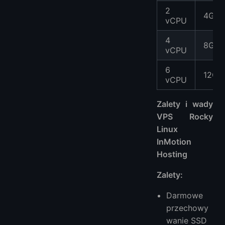
2
4GB
vCPU
4
8GB
vCPU
6
12GB
vCPU
Zalety i wady
VPS Rocky
Linux
InMotion
Hosting
Zalety:
Darmowe
przechowy
wanie SSD