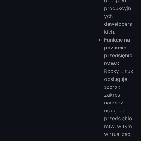
obciążeń
produkcyjn
ych i
dewelopers
kich.
Funkcje na
poziomie
przedsiębio
rstwa
:
Rocky Linux
obsługuje
szeroki
zakres
narzędzi i
usług dla
przedsiębio
rstw, w tym
wirtualizacj