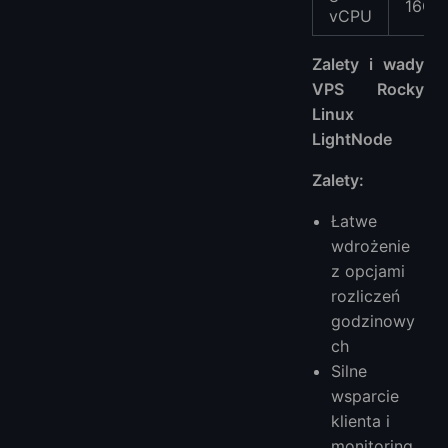
16GB
vCPU
Zalety i wady
VPS Rocky
Linux
LightNode
Zalety:
Łatwe
wdrożenie
z opcjami
rozliczeń
godzinowy
ch
Silne
wsparcie
klienta i
monitoring