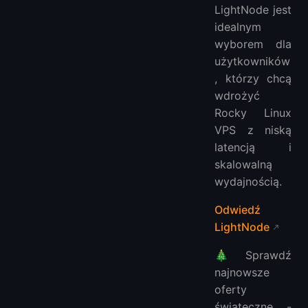
LightNode jest
idealnym
wyborem dla
użytkowników
, którzy chcą
wdrożyć
Rocky Linux
VPS z niską
latencją i
skalowalną
wydajnością.
Odwiedź
LightNode
🎄Sprawdź
najnowsze
oferty
świąteczne -