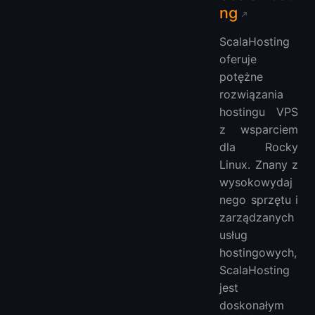
ng
ScalaHosting
oferuje
potężne
rozwiązania
hostingu VPS
z wsparciem
dla Rocky
Linux. Znany z
wysokowydaj
nego sprzętu i
zarządzanych
usług
hostingowych,
ScalaHosting
jest
doskonałym