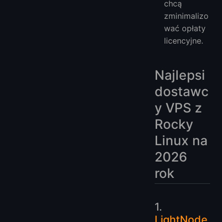
chcą
zminimalizo
wać opłaty
licencyjne.
Najlepsi
dostawc
y VPS z
Rocky
Linux na
2026
rok
1.
LightNode