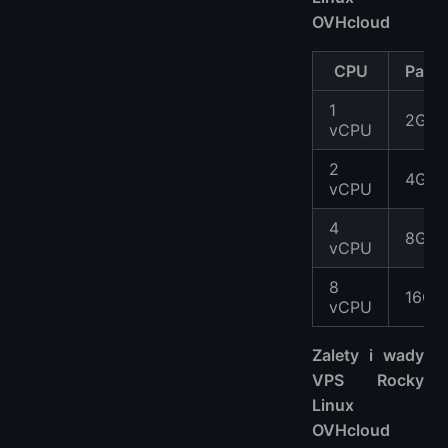
OVHcloud
CPU
Pami
1
2GB
vCPU
2
4GB
vCPU
4
8GB
vCPU
8
16GB
vCPU
Zalety i wady
VPS Rocky
Linux
OVHcloud