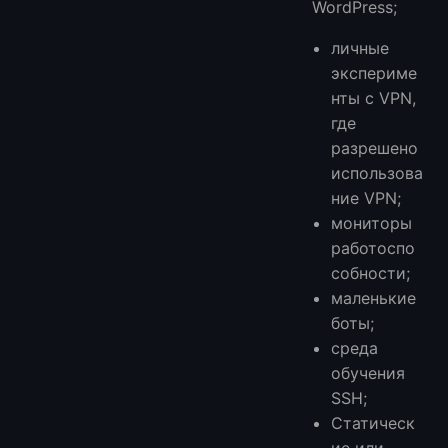
WordPress;
личные
экспериме
нты с VPN,
где
разрешено
использова
ние VPN;
мониторы
работоспо
собности;
маленькие
боты;
среда
обучения
SSH;
Статическ
ие или