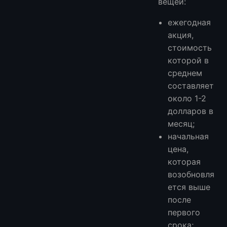
вещей:
Подходит ли Linux VPS за 1 доллар для WordPress?
NAT VPS — это то же самое, что обычный VPS?
ежегодная
акция,
Какой дистрибутив Linux мне выбрать?
стоимость
Являются ли бесплатные облачные уровни лучше, чем VPS-хостинг за 1 доллар?
которой в
Официальные источники проверены
среднем
Дополнительные руководства по VPS
составляет
около 1-2
долларов в
месяц;
начальная
цена,
которая
возобновля
ется выше
после
первого
срока;