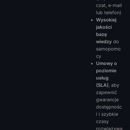
czat, e-mail
lub telefon)
Wysokiej
jakości
bazę
wiedzy
do
samopomo
cy
Umowy o
poziomie
usług
(SLA)
, aby
zapewnić
gwarancje
dostępnośc
i i szybkie
czasy
rozwiązywa