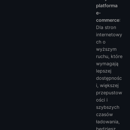
platforma
e-
commerce
:
Dla stron
internetowy
ch o
wyższym
ruchu, które
wymagają
lepszej
dostępnośc
i, większej
przepustow
ości i
szybszych
czasów
ładowania,
będziesz