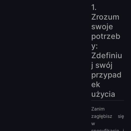
1.
Zrozum
swoje
potrzeb
y:
Zdefiniu
j swój
przypad
ek
użycia
Zanim
zagłębisz się
w
specyfikacje i