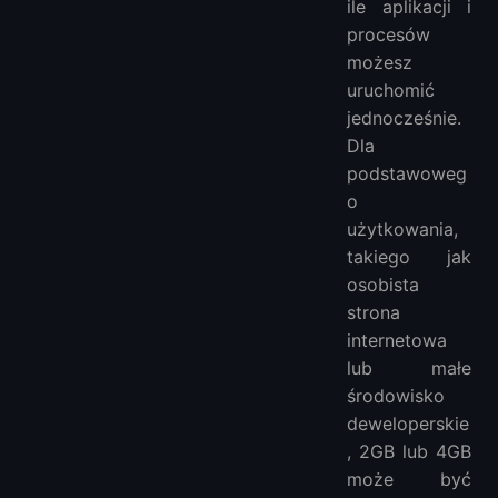
ile aplikacji i
procesów
możesz
uruchomić
jednocześnie.
Dla
podstawoweg
o
użytkowania,
takiego jak
osobista
strona
internetowa
lub małe
środowisko
deweloperskie
, 2GB lub 4GB
może być