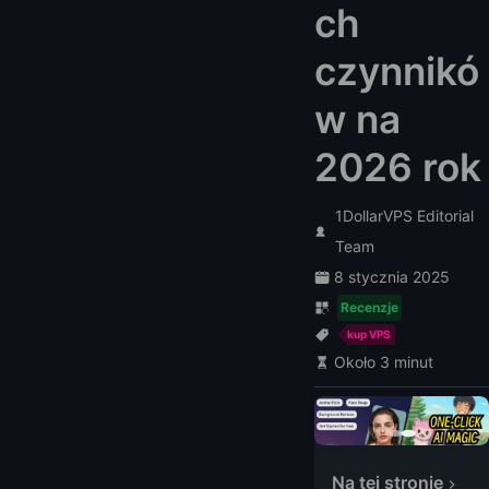
ch
czynnikó
w na
2026 rok
1DollarVPS Editorial
Team
8 stycznia 2025
Recenzje
kup VPS
Około 3 minut
Na tej stronie