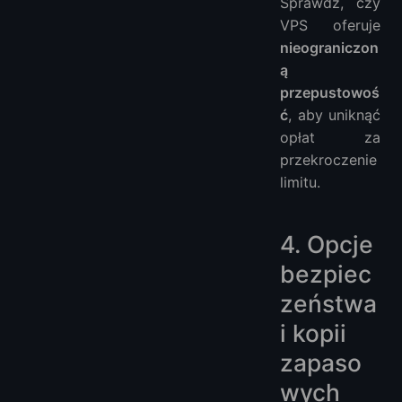
Sprawdź, czy
VPS oferuje
nieograniczon
ą
przepustowoś
ć
, aby uniknąć
opłat za
przekroczenie
limitu.
4. Opcje
bezpiec
zeństwa
i kopii
zapaso
wych