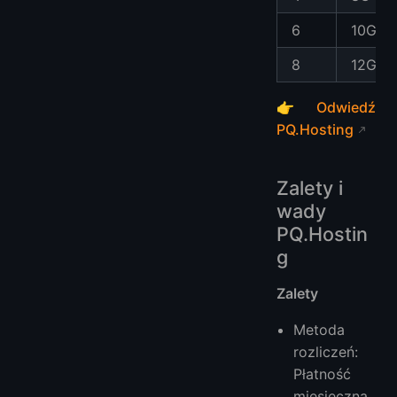
6
10G
8
12G
👉
Odwiedź
PQ.Hosting
Zalety i
wady
PQ.Hostin
g
Zalety
Metoda
rozliczeń:
Płatność
miesięczna