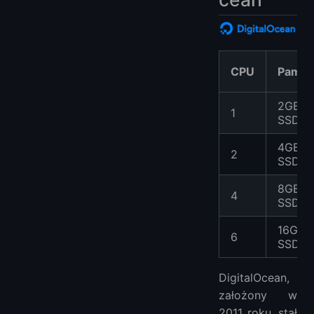
CPU
Pamię
2GB
1
SSD
4GB
2
SSD
8GB
4
SSD
16GB
6
SSD
DigitalOcean,
założony w
2011 roku, stał