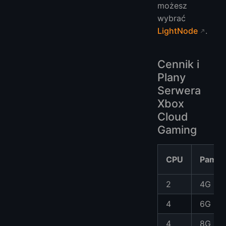
możesz
wybrać
LightNode
.
Cennik i
Plany
Serwera
Xbox
Cloud
Gaming
CPU
Pamię
2
4G
4
6G
4
8G