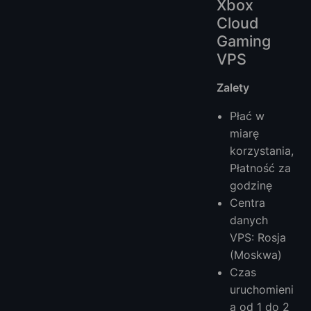
Xbox
Cloud
Gaming
VPS
Zalety
Płać w
miarę
korzystania,
Płatność za
godzinę
Centra
danych
VPS: Rosja
(Moskwa)
Czas
uruchomieni
a od 1 do 2