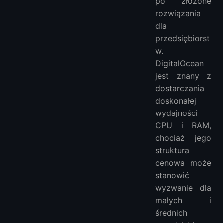
po złożone
rozwiązania
dla
przedsiębiorst
w.
DigitalOcean
jest znany z
dostarczania
doskonałej
wydajności
CPU i RAM,
chociaż jego
struktura
cenowa może
stanowić
wyzwanie dla
małych i
średnich