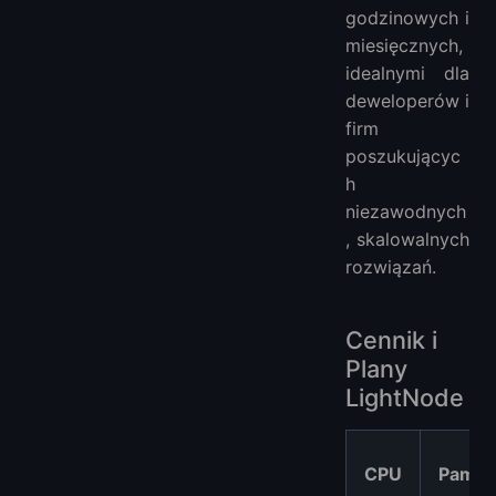
godzinowych i
miesięcznych,
idealnymi dla
deweloperów i
firm
poszukującyc
h
niezawodnych
, skalowalnych
rozwiązań.
Cennik i
Plany
LightNode
CPU
Pamię