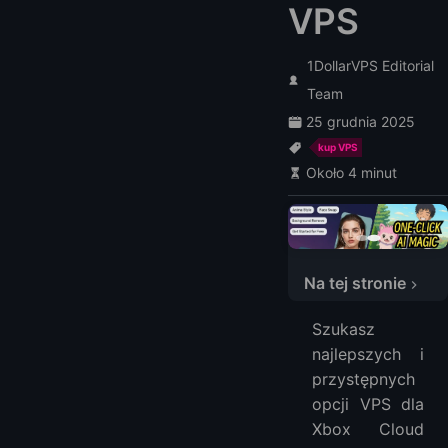
VPS
1DollarVPS Editorial
Team
25 grudnia 2025
kup VPS
Około 4 minut
1. LightNode
Cennik i Plany LightNode
Zalety i wady LightNode Xbox Cloud Gaming VPS
Na tej stronie
3. PQ.Hosting
Cennik i Plany Serwera Xbox Cloud Gaming
Szukasz
Zalety i wady PQ.Hosting
najlepszych i
3. DigitalOcean
przystępnych
FAQ ｜ o Xbox Cloud Gaming VPS
opcji VPS dla
Czym jest Xbox Cloud Gaming VPS?
Xbox Cloud