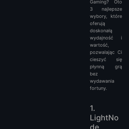
Czy można używać VPN na Xbox Cloud Gaming?
Gaming? Oto
3 najlepsze
Jak skonfigurować Xbox Cloud Gaming VPS?
wybory, które
Jakie są korzyści z używania Xbox Cloud Gaming VPS?
oferują
Jakie wymagania systemowe są potrzebne do Xbox Cloud Gaming VPS?
doskonałą
Czy mogę grać we wszystkie gry Xbox na Xbox Cloud Gaming VPS?
wydajność i
Ile kosztuje uruchomienie Xbox Cloud Gaming VPS?
wartość,
Więcej VPS
pozwalając Ci
cieszyć się
płynną grą
bez
wydawania
fortuny.
1.
LightNo
de