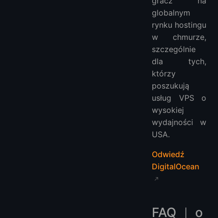
gracz na
globalnym
rynku hostingu
w chmurze,
szczególnie
dla tych,
którzy
poszukują
usług VPS o
wysokiej
wydajności w
USA.
Odwiedź
DigitalOcean
FAQ ｜ o