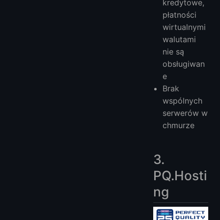
kredytowe,
płatności
wirtualnymi
walutami
nie są
obsługiwan
e
Brak
wspólnych
serwerów w
chmurze
3.
PQ.Hosti
ng